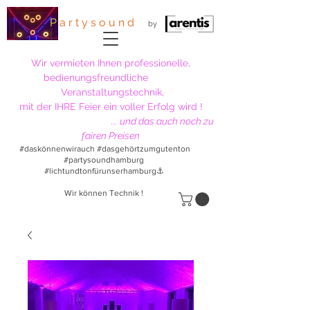
P
a r t y s o u n d
by
Wir vermieten Ihnen professionelle,
bedienungsfreundliche
Veranstaltungstechnik,
mit der IHRE Feier ein voller Erfolg wird !
...
und das auch noch
zu
fairen Preisen
#daskönnenwirauch #dasgehörtzumgutenton
#partysoundhamburg
#lichtundtonfürunserhamburg⚓
Wir können Technik !