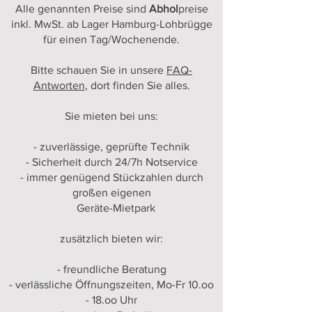
und E-Mail-Adresse 
Alle genannten Preise sind
Abhol
preise
sowie Telefonnummer
inkl. MwSt. ab Lager Hamburg-Lohbrügge
BEVOR Sie z.B. nach Bezahlung und 
für einen Tag/Wochenende.
Kaution fragen, Finden Sie 
alle 
Antworten 
Bitte schauen Sie in unsere
FAQ-
hier: https://www.partysound.hamburg/
Antworten
, dort finden Sie alles.
f-a-q
Sie mieten bei uns:
- zuverlässige, geprüfte Technik
- Sicherheit durch 24/7h Notservice
- immer genügend Stückzahlen durch
großen eigenen
Geräte-Mietpark
zusätzlich bieten wir:
- freundliche Beratung
- verlässliche Öffnungszeiten, Mo-Fr 10.oo
- 18.oo Uhr