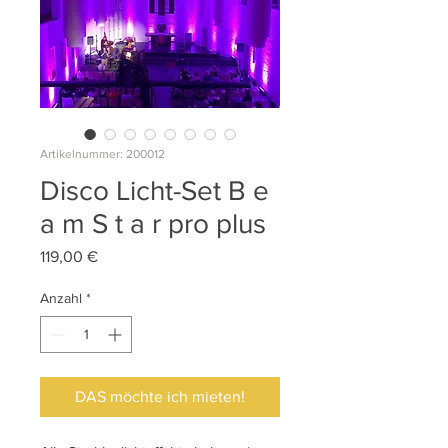
Artikelnummer: 200012
Disco Licht-Set B e
a m S t a r pro plus
Preis
119,00 €
Anzahl
*
DAS möchte ich mieten!