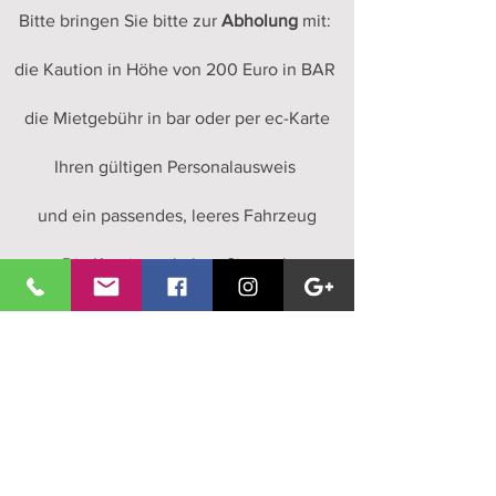
Bitte bringen Sie bitte zur
Abholung
mit:
die Kaution in Höhe von 200 Euro in BAR
die Mietgebühr in bar oder per ec-Karte
Ihren gültigen Personalausweis
und ein passendes, leeres Fahrzeug
Die Kaution erhalten Sie nach
vollständiger Rückgabe unserer Technik
zurück.
Vorausgesetzt, es ist alles in Ordnung. Das
prüft unser Lager bei der Rücknahme.
🎶 🎶 🎶 🎶 🎶
Wir haben am Wochenende geschlossen.
In der Zeit lesen wir auch keine Mails.