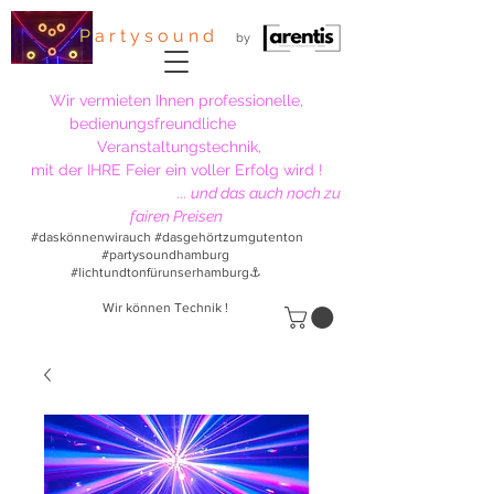
P
a r t y s o u n d
by
Wir vermieten Ihnen professionelle,
bedienungsfreundliche
Veranstaltungstechnik,
mit der IHRE Feier ein voller Erfolg wird !
...
und das auch noch
zu
fairen Preisen
#daskönnenwirauch #dasgehörtzumgutenton
#partysoundhamburg
#lichtundtonfürunserhamburg⚓
Wir können Technik !