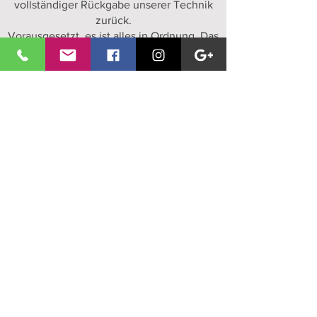
vollständiger Rückgabe unserer Technik
zurück.
Vorausgesetzt, es ist alles in Ordnung. Das
prüft unser Lager bei der Rücknahme.
🎶 🎶 🎶 🎶 🎶
Wir haben am Wochenende geschlossen.
In der Zeit lesen wir auch keine Mails.
Unsere Notfall Nummer ist wirklich nur in
NOTfällen anzurufen. Sollten Sie den
Fehler selbst verursacht haben, werden
wir Ihnen unsere Zeit / Anfahrt in
Rechnung stellen.
Wichtig zu wissen:
Buchungen über unsere Seiten sind
verbindlich!